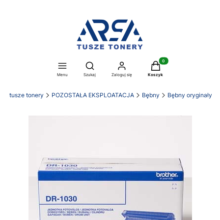
Produkty w koszyku: 0. Z
Otwórz wyszukiwarkę
Menu
Szukaj
Zaloguj się
Koszyk
SA tusze tonery
POZOSTAŁA EKSPLOATACJA
Bębny
Bębny oryginały