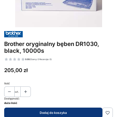
Brother oryginalny bęben DR1030,
black, 10000s
0.00
(Oceny: 0 Recenzje: 0)
Cena
205,00 zł
Ilość
szt.
Dostępność:
duża ilość
Dodaj do koszyka