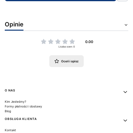
Opinie
0.00
Liczba ocen: 0
Oceń i opisz
Linki w stopce
O NAS
Kim Jesteśmy?
Formy płatności i dostawy
Blog
OBSŁUGA KLIENTA
Kontakt