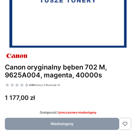
Canon oryginalny bęben 702 M,
9625A004, magenta, 40000s
0.00
(Oceny: 0 Recenzje: 0)
Cena
1 177,00 zł
Dostępność:
tymczasowo niedostępny
Niedostępny