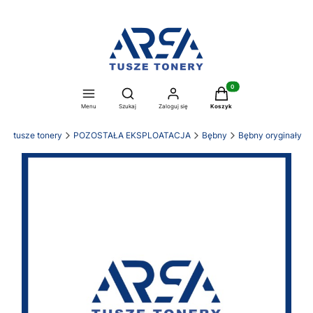
Produkty w koszyku: 0. Z
Otwórz wyszukiwarkę
Menu
Szukaj
Zaloguj się
Koszyk
SA tusze tonery
POZOSTAŁA EKSPLOATACJA
Bębny
Bębny oryginały