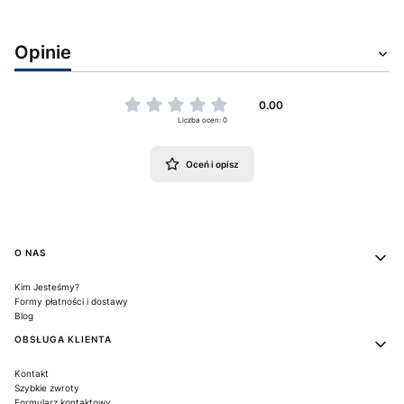
Opinie
0.00
Liczba ocen: 0
Oceń i opisz
Linki w stopce
O NAS
Kim Jesteśmy?
Formy płatności i dostawy
Blog
OBSŁUGA KLIENTA
Kontakt
Szybkie zwroty
Formularz kontaktowy