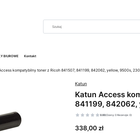
Y BIUROWE
Kontakt
Access kompatybilny toner z Ricoh 841507, 841199, 842062, yellow, 9500s, 23
Katun
Katun Access kom
841199, 842062, 
0.00
(Oceny: 0 Recenzje: 0)
Cena
338,00 zł