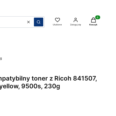
Produkty w koszy
Wyczyść
Szukaj
Ulubione
Zaloguj się
Koszyk
0g
patybilny toner z Ricoh 841507,
yellow, 9500s, 230g