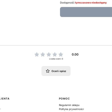
Dostępność:
tymczasowo niedostępny
0.00
Liczba ocen: 0
Oceń i opisz
LIENTA
POMOC
Regulamin sklepu
y
Polityka prywatności