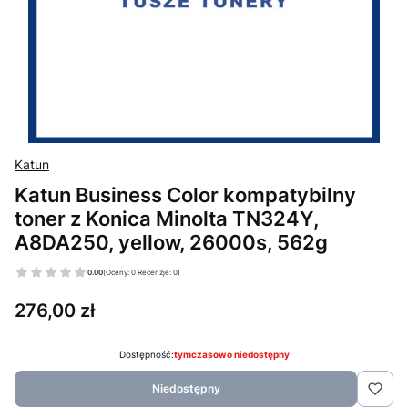
Katun
Katun Business Color kompatybilny
toner z Konica Minolta TN324Y,
A8DA250, yellow, 26000s, 562g
0.00
(Oceny: 0 Recenzje: 0)
Cena
276,00 zł
Dostępność:
tymczasowo niedostępny
Niedostępny