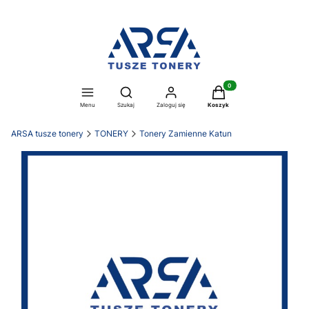
Produkty w koszyku: 0. Z
Otwórz wyszukiwarkę
Menu
Szukaj
Zaloguj się
Koszyk
ARSA tusze tonery
TONERY
Tonery Zamienne Katun