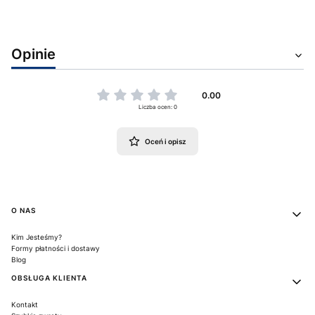
Opinie
0.00
Liczba ocen: 0
Oceń i opisz
Linki w stopce
O NAS
Kim Jesteśmy?
Formy płatności i dostawy
Blog
OBSŁUGA KLIENTA
Kontakt