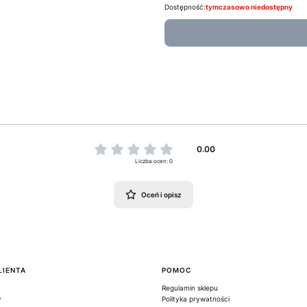
Dostępność:
tymczasowo niedostępny
0.00
Liczba ocen: 0
Oceń i opisz
LIENTA
POMOC
Regulamin sklepu
y
Polityka prywatności