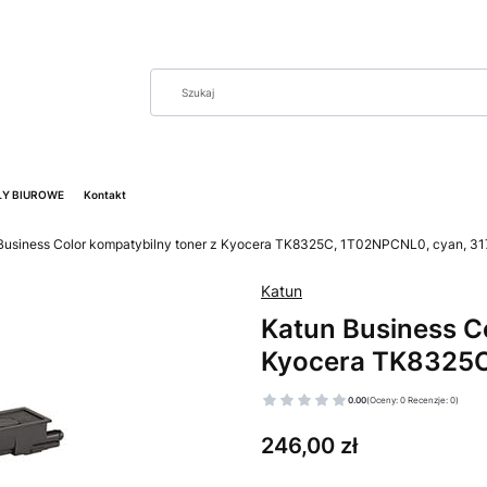
Y BIUROWE
Kontakt
Business Color kompatybilny toner z Kyocera TK8325C, 1T02NPCNL0, cyan, 31
Katun
Katun Business C
Kyocera TK8325C
0.00
(Oceny: 0 Recenzje: 0)
Cena
246,00 zł