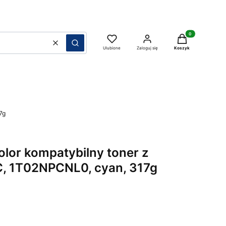
Produkty w koszy
Wyczyść
Szukaj
Ulubione
Zaloguj się
Koszyk
7g
olor kompatybilny toner z
, 1T02NPCNL0, cyan, 317g