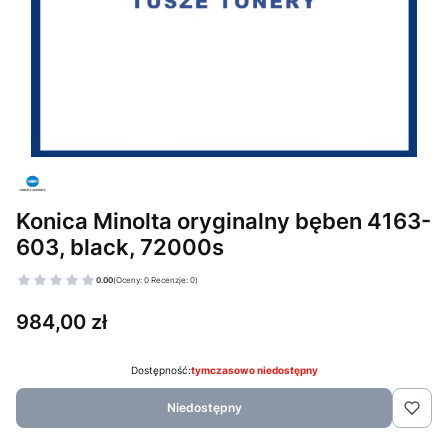
Konica Minolta oryginalny bęben 4163-
603, black, 72000s
0.00
(Oceny: 0 Recenzje: 0)
Cena
984,00 zł
Dostępność:
tymczasowo niedostępny
Niedostępny