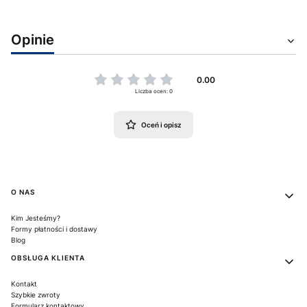
Opinie
0.00
Liczba ocen: 0
Oceń i opisz
Linki w stopce
O NAS
Kim Jesteśmy?
Formy płatności i dostawy
Blog
OBSŁUGA KLIENTA
Kontakt
Szybkie zwroty
Formularz kontaktowy