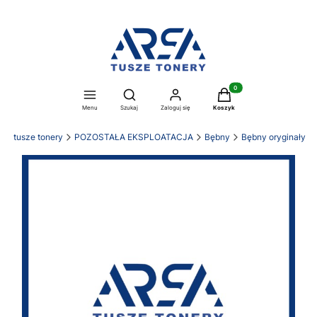
Produkty w koszyku: 0. Z
Otwórz wyszukiwarkę
Menu
Szukaj
Zaloguj się
Koszyk
SA tusze tonery
POZOSTAŁA EKSPLOATACJA
Bębny
Bębny oryginały