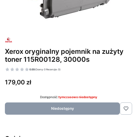
Xerox oryginalny pojemnik na zużyty
toner 115R00128, 30000s
0.00
(Oceny: 0 Recenzje: 0)
Cena
179,00 zł
Dostępność:
tymczasowo niedostępny
Niedostępny