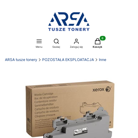
Produkty w koszyku: 0. Z
Otwórz wyszukiwarkę
Menu
Szukaj
Zaloguj się
Koszyk
ARSA tusze tonery
POZOSTAŁA EKSPLOATACJA
Inne