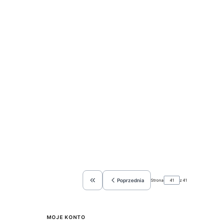
Poprzednia
Strona
z 41
Wróć do pierwszej strony z produktami
MOJE KONTO