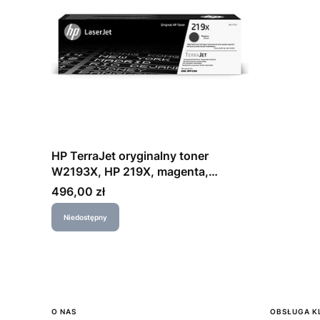
HP TerraJet oryginalny toner
W2193X, HP 219X, magenta,
2500s, high capacity
Cena
496,00 zł
Niedostępny
Linki w stopce
O NAS
OBSŁUGA K