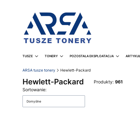
TUSZE
TONERY
POZOSTAŁA EKSPLOATACJA
ARTYKUŁ
ARSA tusze tonery
Hewlett-Packard
Hewlett-Packard
Produkty:
961
Lista produktów
Sortowanie:
Domyślne