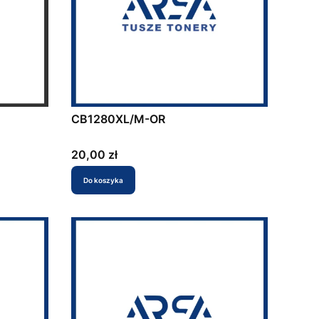
CB1280XL/M-OR
Cena
20,00 zł
Do koszyka