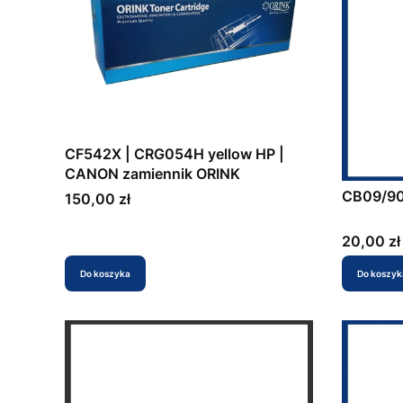
CF542X | CRG054H yellow HP |
CANON zamiennik ORINK
CB09/9
Cena
150,00 zł
Cena
20,00 zł
Do koszyka
Do koszyk