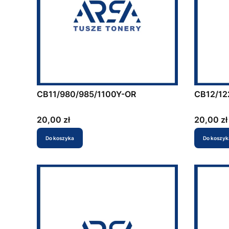
CB11/980/985/1100Y-OR
CB12/12
Cena
Cena
20,00 zł
20,00 zł
Do koszyka
Do koszyk