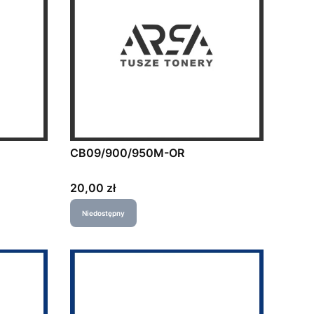
CB09/900/950M-OR
Cena
20,00 zł
Niedostępny