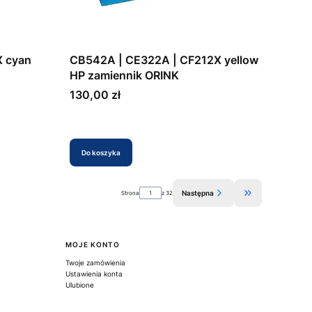
X cyan
CB542A | CE322A | CF212X yellow
HP zamiennik ORINK
Cena
130,00 zł
Do koszyka
Następna
Strona
z 32
Przejdź do ostatnie
MOJE KONTO
Twoje zamówienia
Ustawienia konta
Ulubione