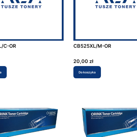
L/C-OR
CB525XL/M-OR
Cena
20,00 zł
a
Do koszyka