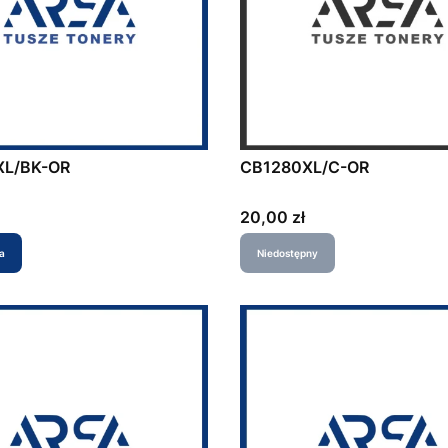
XL/BK-OR
CB1280XL/C-OR
Cena
20,00 zł
a
Niedostępny