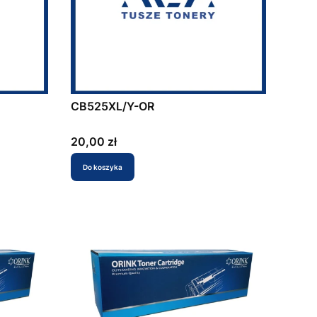
CB525XL/Y-OR
Cena
20,00 zł
Do koszyka