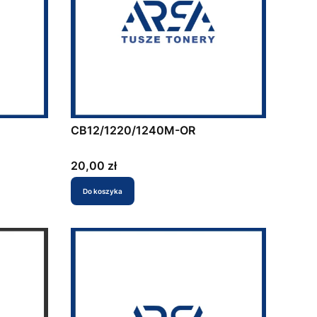
CB12/1220/1240M-OR
Cena
20,00 zł
Do koszyka