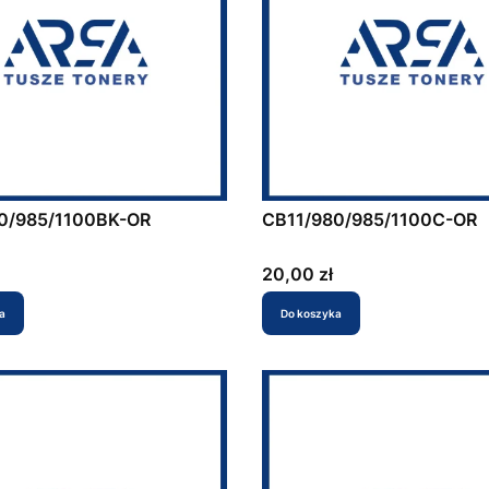
0/985/1100BK-OR
CB11/980/985/1100C-OR
Cena
20,00 zł
a
Do koszyka