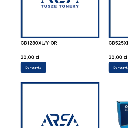
CB1280XL/Y-OR
CB525X
Cena
Cena
20,00 zł
20,00 zł
Do koszyka
Do koszyk