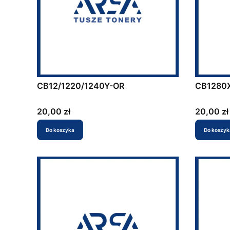
CB12/1220/1240Y-OR
CB1280
Cena
Cena
20,00 zł
20,00 zł
Do koszyka
Do koszyk