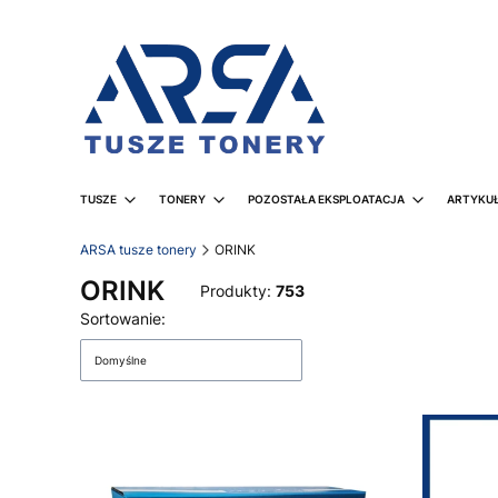
TUSZE
TONERY
POZOSTAŁA EKSPLOATACJA
ARTYKUŁ
ARSA tusze tonery
ORINK
ORINK
Produkty:
753
Lista produktów
Sortowanie:
Domyślne