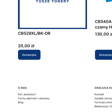
CB540A 
czarny 
CB529XL/BK-OR
Cena
130,00 z
Cena
20,00 zł
Do koszyka
Do koszyk
Linki w stopce
O NAS
OBSŁUGA K
Kim Jesteśmy?
Kontakt
Formy płatności i dostawy
Szybkie zwrot
Blog
Formularz kon
Reklamacje i 