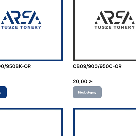
00/950BK-OR
CB09/900/950C-OR
Cena
20,00 zł
a
Niedostępny