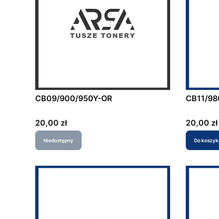
CB09/900/950Y-OR
CB11/98
Cena
Cena
20,00 zł
20,00 zł
Niedostępny
Do koszyk