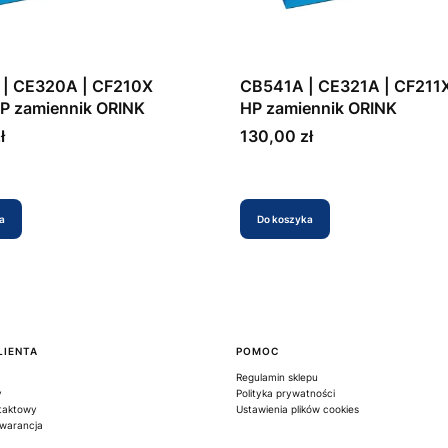
| CE320A | CF210X
CB541A | CE321A | CF211
HP zamiennik ORINK
HP zamiennik ORINK
Cena
ł
130,00 zł
a
Do koszyka
LIENTA
POMOC
Regulamin sklepu
y
Polityka prywatności
taktowy
Ustawienia plików cookies
Gwarancja