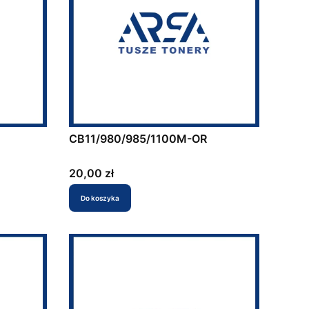
CB11/980/985/1100M-OR
Cena
20,00 zł
Do koszyka