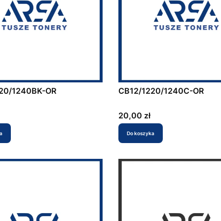
20/1240BK-OR
CB12/1220/1240C-OR
Cena
20,00 zł
a
Do koszyka